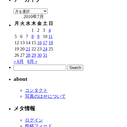
ア
2010年7月
ー
カ
月
火
水
木
金
土
日
イ
1
2
3
4
ブ
5
6
7
8
9
10
11
12
13
14
15
16
17
18
19
20
21
22
23
24
25
26
27
28
29
30
31
« 6月
8月 »
about
コンタクト
写真のはせについて
メタ情報
ログイン
投稿フィード