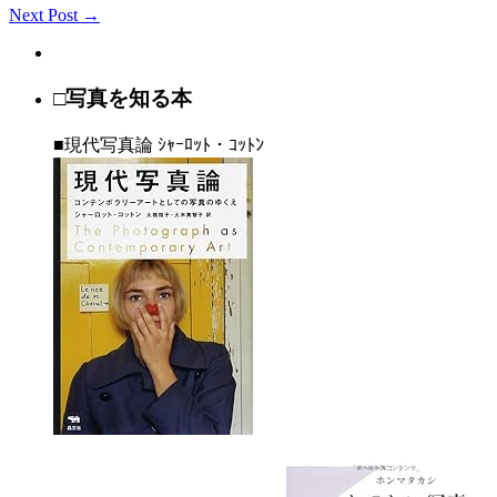
Next Post →
□写真を知る本
■現代写真論 ｼｬｰﾛｯﾄ・ｺｯﾄﾝ