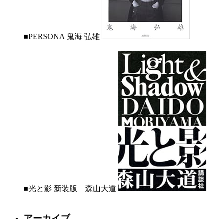
■PERSONA 鬼海 弘雄
■光と影 新装版 森山大道
アーカイブ