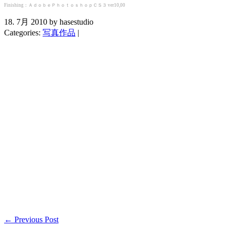
Finishing：ＡｄｏｂｅＰｈｏｔｏｓｈｏｐＣＳ３ ver10,00
18. 7月 2010 by hasestudio
Categories:
写真作品
|
← Previous Post