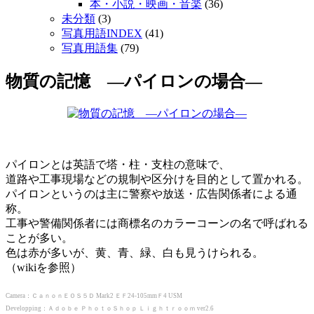
本・小説・映画・音楽
(36)
未分類
(3)
写真用語INDEX
(41)
写真用語集
(79)
物質の記憶 ―パイロンの場合―
パイロンとは英語で塔・柱・支柱の意味で、
道路や工事現場などの規制や区分けを目的として置かれる。
パイロンというのは主に警察や放送・広告関係者による通
称。
工事や警備関係者には商標名のカラーコーンの名で呼ばれる
ことが多い。
色は赤が多いが、黄、青、緑、白も見うけられる。
（wikiを参照）
Camera：ＣａｎｏｎＥＯＳ５Ｄ Mark2 ＥＦ24-105mmＦ4 USM
Developping：Ａｄｏｂｅ ＰｈｏｔｏＳｈｏｐ Ｌｉｇｈｔｒｏｏｍ ver2.6