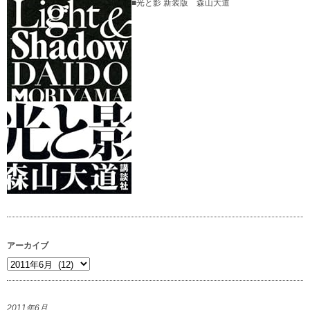
■光と影 新装版 森山大道
アーカイブ
ア
ー
カ
2011年6月