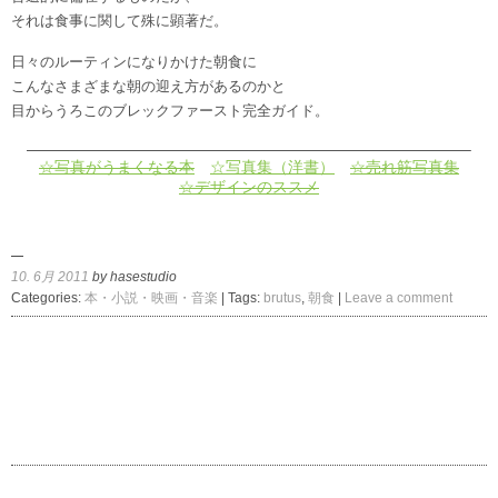
それは食事に関して殊に顕著だ。
日々のルーティンになりかけた朝食に
こんなさまざまな朝の迎え方があるのかと
目からうろこのブレックファースト完全ガイド。
————————————————————————————–
☆写真がうまくなる本
☆写真集（洋書）
☆売れ筋写真集
☆デザインのススメ
10. 6月 2011
by hasestudio
Categories:
本・小説・映画・音楽
| Tags:
brutus
,
朝食
|
Leave a comment