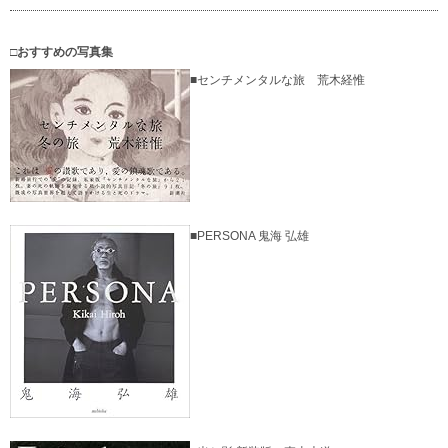
□おすすめの写真集
■センチメンタルな旅 荒木経惟
■PERSONA 鬼海 弘雄