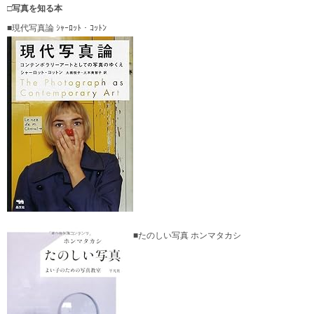
□写真を知る本
■現代写真論 ｼｬｰﾛｯﾄ・ｺｯﾄﾝ
■たのしい写真 ホンマタカシ