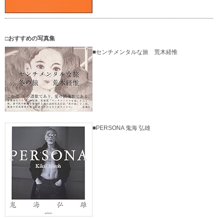
□おすすめの写真集
■センチメンタルな旅 荒木経惟
■PERSONA 鬼海 弘雄