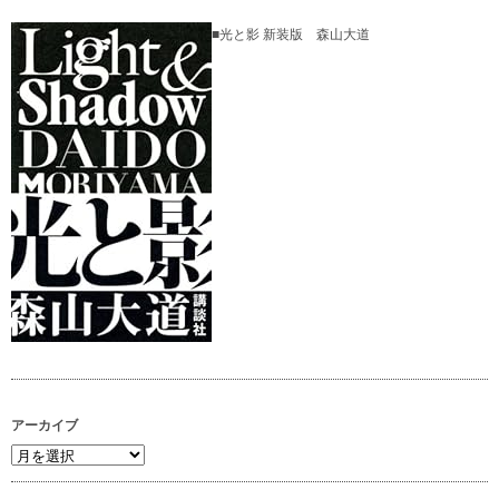
■光と影 新装版 森山大道
アーカイブ
ア
ー