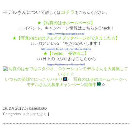
モデルさんについて
コチラ
詳しくは
をごらんください。
★【写真のはせホームページ】
↓↓↓イベント、キャンペーン情報はこちらをCheck！
http://www.hasestudio.com/
★【写真のはせのフェイスブックページができました☆】
↓↓↓ぜひ”いいね！”をおねがいします！
http://www.facebook.com/hasestudio
★【Twitter 長谷浩二】
↓↓↓日々のつぶやきはこちらから
https://twitter.com/hase_koji
いつもの笑顔でにっこりパチリ
♪ 写真のはせのホームページへ
モデルさん大募集キャンペーン開催中
☆
16. 2月 2013 by hasestudio
Categories:
スタジオだより
|