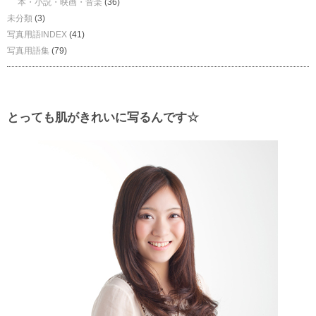
本・小説・映画・音楽
(36)
未分類
(3)
写真用語INDEX
(41)
写真用語集
(79)
とっても肌がきれいに写るんです☆