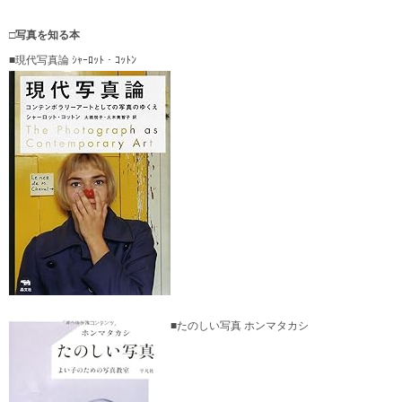
□写真を知る本
■現代写真論 ｼｬｰﾛｯﾄ・ｺｯﾄﾝ
■たのしい写真 ホンマタカシ