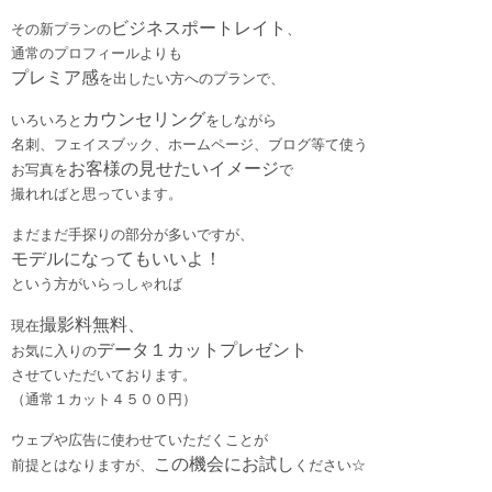
ビジネスポートレイト
その新プランの
、
通常のプロフィールよりも
プレミア感
を出したい方へのプランで、
カウンセリング
いろいろと
をしながら
名刺、フェイスブック、ホームページ、ブログ等て使う
お客様の見せたいイメージ
お写真を
で
撮れればと思っています。
まだまだ手探りの部分が多いですが、
モデルになってもいいよ！
という方がいらっしゃれば
撮影料無料、
現在
データ１カットプレゼント
お気に入りの
させていただいております。
（通常１カット４５００円）
ウェブや広告に使わせていただくことが
この機会にお試し
前提とはなりますが、
ください☆