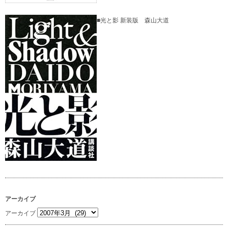
■光と影 新装版 森山大道
アーカイブ
アーカイブ