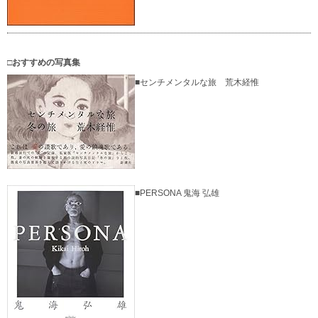
□おすすめの写真集
■センチメンタルな旅 荒木経惟
■PERSONA 鬼海 弘雄