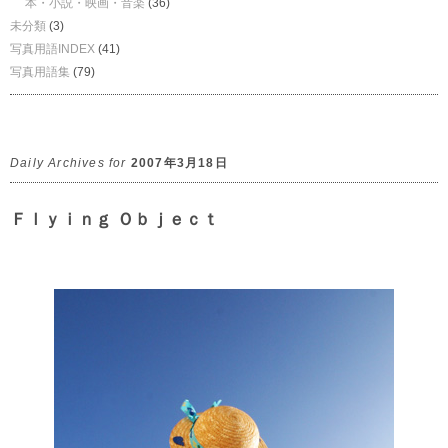
本・小説・映画・音楽
(36)
未分類
(3)
写真用語INDEX
(41)
写真用語集
(79)
Daily Archives for
2007年3月18日
Ｆｌｙｉｎｇ Ｏｂｊｅｃｔ