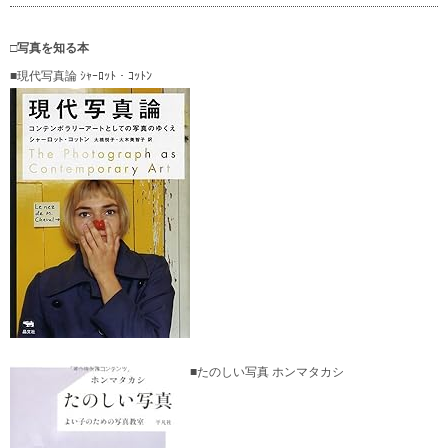
□写真を知る本
■現代写真論 ｼｬｰﾛｯﾄ・ｺｯﾄﾝ
■たのしい写真 ホンマタカシ