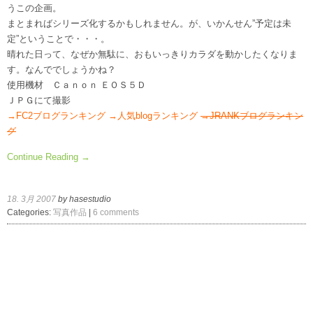
うこの企画。
まとまればシリーズ化するかもしれません。が、いかんせん”予定は未
定”ということで・・・。
晴れた日って、なぜか無駄に、おもいっきりカラダを動かしたくなりま
す。なんででしょうかね？
使用機材 Ｃａｎｏｎ ＥＯＳ５Ｄ
ＪＰＧにて撮影
→FC2ブログランキング
→人気blogランキング
→JRANKブログランキン
グ
Continue Reading →
18. 3月 2007
by hasestudio
Categories:
写真作品
|
6 comments