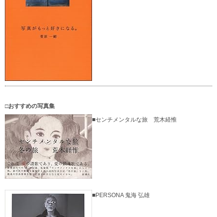
□おすすめの写真集
■センチメンタルな旅 荒木経惟
■PERSONA 鬼海 弘雄