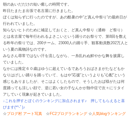
朝のあいだだけの短い癒しの時間です。
昨日たまたま出張で名古屋に行きました。
ぼくは知らずに行ったのですが、あの酷暑の中”ど真ん中祭り”の最終日が
行われていました。
知らないヒトのために補足しておくと、ど真ん中祭り（通称 ど祭り）
とは名古屋で毎年行われるよさこいという踊りのお祭りで、第8回を数え
る昨年の祭りでは、200チーム、23000人の踊り手、観客動員数202万人と
いう夏の風物詩なのです。
みなさん尋常ではない汗を流しながら、一糸乱れぬ鮮やかな舞を披露し
ていました。
なかには推定６０歳はゆうに超えているであろうおばさまがたなどもか
なりはげしい踊りを踊っていて、もはや”応援”というよりも”心配”という
感じもありましたが、そこはよくしたもので、そうしたおば様がたは何
度踊っても涼しい顔で、逆に若い女の子なんかが熱中症で次々にリタイ
アしていく現象が起きていました。
↓これを押すとぼくのランキングに加点されます♪ 押してもらえると喜
びます(*^-ﾟ)♪
☆
ブログ村 アート写真
☆
FC2ブログランキング
☆
人気blogランキング