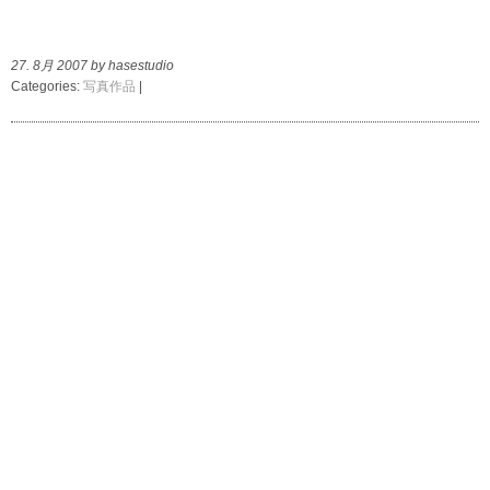
27. 8月 2007 by hasestudio
Categories:
写真作品
|