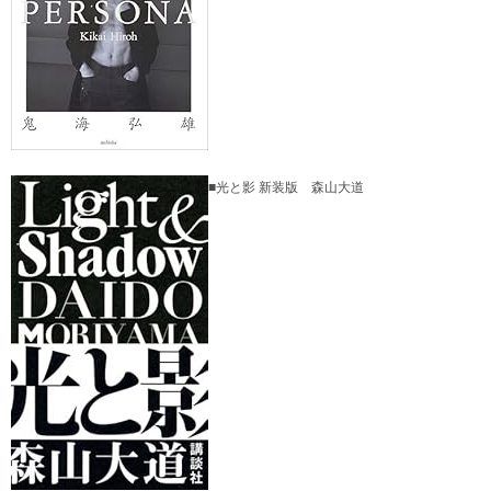
■光と影 新装版 森山大道