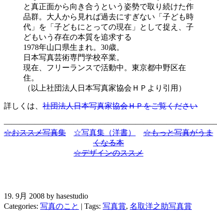
と真正面から向き合うという姿勢で取り続けた作
品群。大人から見れば過去にすぎない「子ども時
代」を「子どもにとっての現在」として捉え、子
どもいう存在の本質を追求する
1978年山口県生まれ。30歳。
日本写真芸術専門学校卒業。
現在、フリーランスで活動中。東京都中野区在
住。
（以上社団法人日本写真家協会ＨＰより引用）
詳しくは、
社団法人日本写真家協会ＨＰをご覧ください
———————————————————————————
☆おススメ写真集
☆写真集（洋書）
☆もっと写真がうま
くなる本
☆デザインのススメ
19. 9月 2008 by hasestudio
Categories:
写真のこと
| Tags:
写真賞
,
名取洋之助写真賞