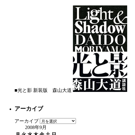
■光と影 新装版 森山大道
アーカイブ
アーカイブ
2008年9月
月
火
水
木
金
土
日