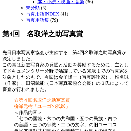
本・小説・映画・音楽
(36)
未分類
(3)
写真用語INDEX
(41)
写真用語集
(79)
第4回 名取洋之助写真賞
先日日本写真家協会が主催する、第4回名取洋之助写真賞が
決定しました。
この賞は新進写真家の発掘と活動を奨励するために、主とし
てドキュメンタリー分野で活躍している30歳までの写真家を
対象としたのもで、今回は金子隆一（写真評論家）、椎名誠
（作家）、田沼武能（日本写真家協会会長）の３氏によって
審査が行われました。
☆第４回名取洋之助写真賞
柳瀬元樹「ユーゴの残影」
＜作品内容＞
「七つの国境・六つの共和国・五つの民族・四つ
の言語・三つの宗教・二つの文字」の旧ユーゴス
ラビア連邦共和国から分離独立した国々の現在を