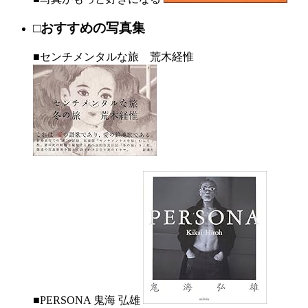
□おすすめの写真集
■センチメンタルな旅 荒木経惟
■PERSONA 鬼海 弘雄