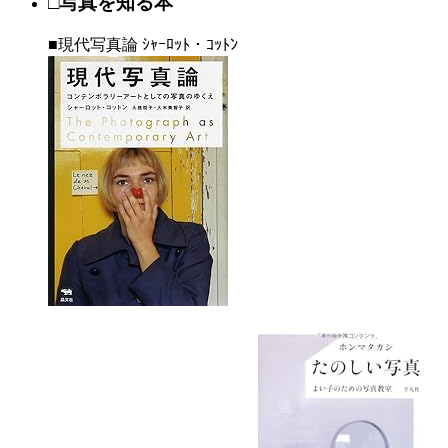
□写真を知る本
■現代写真論 ｼｬｰﾛｯﾄ・ｺｯﾄﾝ