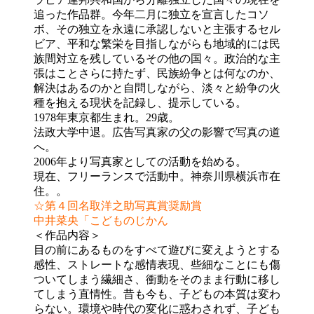
追った作品群。今年二月に独立を宣言したコソ
ボ、その独立を永遠に承認しないと主張するセル
ビア、平和な繁栄を目指しながらも地域的には民
族間対立を残しているその他の国々。政治的な主
張はことさらに持たず、民族紛争とは何なのか、
解決はあるのかと自問しながら、淡々と紛争の火
種を抱える現状を記録し、提示している。
1978年東京都生まれ。29歳。
法政大学中退。広告写真家の父の影響で写真の道
へ。
2006年より写真家としての活動を始める。
現在、フリーランスで活動中。神奈川県横浜市在
住。。
☆第４回名取洋之助写真賞奨励賞
中井菜央「こどものじかん
＜作品内容＞
目の前にあるものをすべて遊びに変えようとする
感性、ストレートな感情表現、些細なことにも傷
ついてしまう繊細さ、衝動をそのまま行動に移し
てしまう直情性。昔も今も、子どもの本質は変わ
らない。環境や時代の変化に惑わされず、子ども