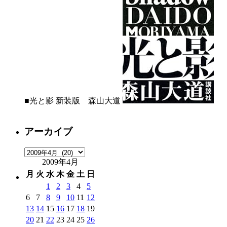
■光と影 新装版 森山大道
アーカイブ
ア
2009年4月
ー
カ
月
火
水
木
金
土
日
イ
1
2
3
4
5
ブ
6
7
8
9
10
11
12
13
14
15
16
17
18
19
20
21
22
23
24
25
26