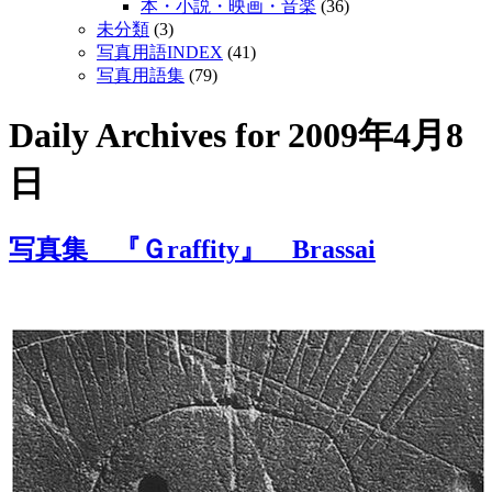
本・小説・映画・音楽
(36)
未分類
(3)
写真用語INDEX
(41)
写真用語集
(79)
Daily Archives for
2009年4月8
日
写真集 『Ｇraffity』 Brassai