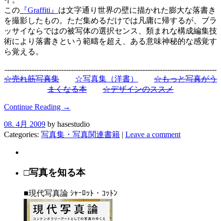
この
『Graffiti』
は文字通り世界の壁に描かれた膨大な落書き
を撮影したもの。ただ集めるだけでは凡庸に帰するが、ブラ
ッサイならではの被写体の選択センス、類まれな構成編集技
術により落書きという範疇を超え、ある意味神秘的な感覚す
ら覚える。
--------------------------------------------------------------------------------------
☆売れ筋写真集
☆写真集（洋書）
☆もっと写真がう
まくなる本
☆デザインのススメ
Continue Reading →
08. 4月 2009
by hasestudio
Categories:
写真集・写真関連書籍
|
Leave a comment
□写真を知る本
■現代写真論 ｼｬｰﾛｯﾄ・ｺｯﾄﾝ