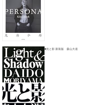
■光と影 新装版 森山大道