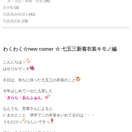
本・小説・映画・音楽
(36)
未分類
(3)
写真用語INDEX
(41)
写真用語集
(79)
わくわく☆new comer ☆ 七五三新着衣装キモノ編
こんにちは～
はせりかで～す
今日は、待ちに待った七五三の衣装のこと
今年はじめてハセに入荷した
「
きらら・あんふぁん
」
なんでも、営業さんによると、
いまのとこと 津市でこの衣装をいれてるのは・・・
うちだけっ
らしいですっ