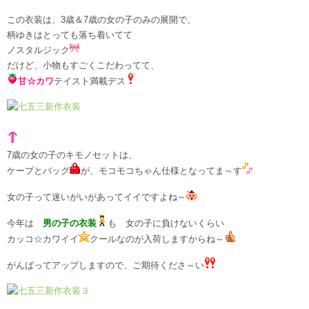
この衣装は、3歳＆7歳の女の子のみの展開で、
柄ゆきはとっても落ち着いてて
ノスタルジック
だけど、小物もすごくこだわってて、
甘☆カワ
テイスト満載デス
7歳の女の子のキモノセットは、
ケープとバッグ
が、モコモコちゃん仕様となってま～す
女の子って迷いがいがあってイイですよね～
今年は
男の子の衣装
も 女の子に負けないくらい
カッコ☆カワイイ
クールなのが入荷しますからね～
がんばってアップしますので、ご期待くださ～い