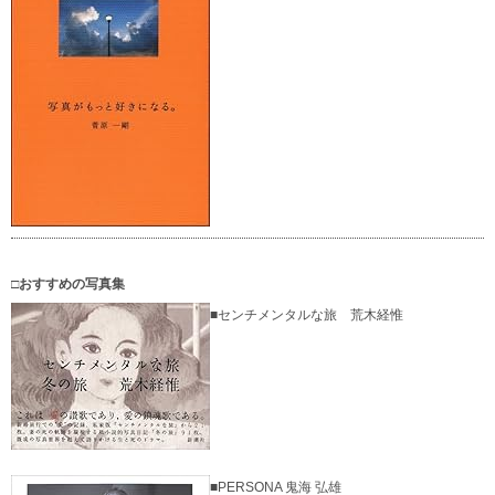
□おすすめの写真集
■センチメンタルな旅 荒木経惟
■PERSONA 鬼海 弘雄