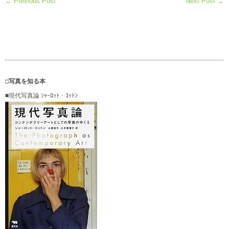
← Previous Post
Next Post →
□写真を知る本
■現代写真論 ｼｬｰﾛｯﾄ・ｺｯﾄﾝ