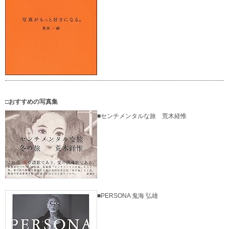
□おすすめの写真集
■センチメンタルな旅 荒木経惟
■PERSONA 鬼海 弘雄