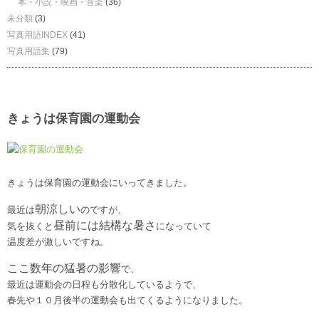
本・小説・映画・音楽
(36)
未分類
(3)
写真用語INDEX
(41)
写真用語集
(79)
きょうは保育園の運動会
きょうは保育園の運動会にいってきました。
朝涼しい
最近は
のですが、
昼前には結構な暑さ
気を抜くと
になっていて
温度差が激しいですね。
ここ数年の猛暑の影響
で、
最近は運動会の日程も分散化しているようで、
春先や１０月後半の運動会も出てくるようになりました。