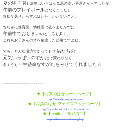
夏の甲子園
も決勝はいちばん気温の高い昼過ぎからでしたが
午前のプレイボール
となりましたし、
異様な暑さからすればいたしかたないこと。
ちなみに保育園、幼稚園は昼をまたがずに
午前中でおしまい
のところも多く、
これもお子さんの体を気遣った結果ですよね。
子供たちの
でも、どんな環境であっても
元気いっぱいのすがた
は変わりなく、
一生懸命なすがたをみせてくれました☆
きょうも
ｰｰｰｰｰｰｰｰｰｰｰｰｰｰｰｰｰｰｰｰ
★【写真のはせホームページ】
http://www.hasestudio.com/
★【写真のはせ フェイスブックページ】
http://www.facebook.com/hasestudio
★【Twitter 長谷浩二】
https://twitter.com/hase_koji