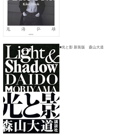
■光と影 新装版 森山大道