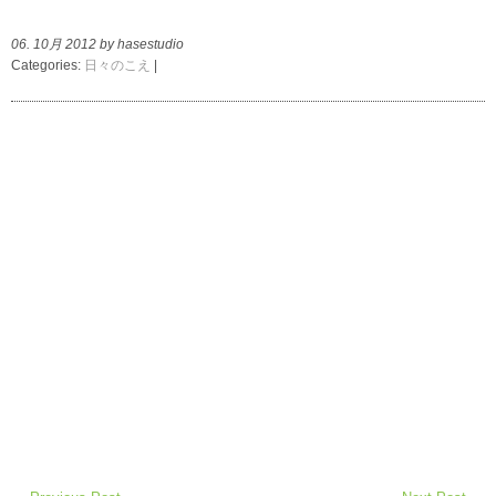
06. 10月 2012 by hasestudio
Categories:
日々のこえ
|