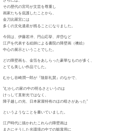
さらには、
その歴代の宮司が文芸を尊重し
画家たちを庇護したことから、
金刀比羅宮には
多くの文化遺産が残ることになりました。
今回は、伊藤若冲、円山応挙、岸岱など
江戸を代表する絵師による書院の障壁画（襖絵）
中心の展示ということでした。
どの障壁画も、金箔をあしらった豪華なものが多く、
とても美しい作品でした。
むかし谷崎潤一郎が『陰影礼賛』のなかで、
”むかしの家の中の明るさというのは
けっして直射光ではなく、
障子越しの光、日本家屋特有のほの暗さがあった”
というようなことを書いていました。
江戸時代に描かれたこれらの障壁画は
まさにそうした光環境の中での観賞用に