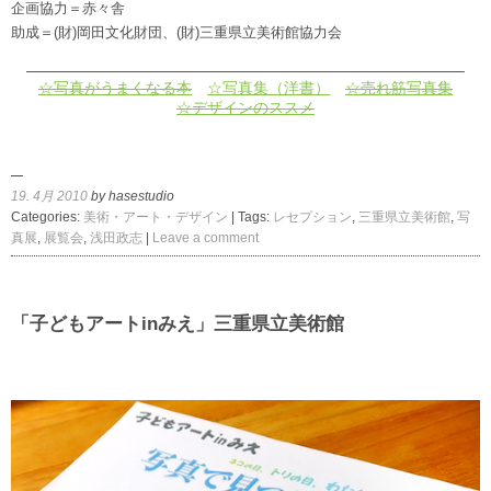
企画協力＝赤々舎
助成＝(財)岡田文化財団、(財)三重県立美術館協力会
————————————————————————————–
☆写真がうまくなる本
☆写真集（洋書）
☆売れ筋写真集
☆デザインのススメ
19. 4月 2010
by hasestudio
Categories:
美術・アート・デザイン
| Tags:
レセプション
,
三重県立美術館
,
写
真展
,
展覧会
,
浅田政志
|
Leave a comment
「子どもアートinみえ」三重県立美術館