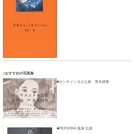
□おすすめの写真集
■センチメンタルな旅 荒木経惟
■PERSONA 鬼海 弘雄