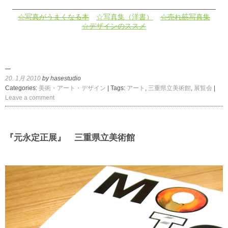
————————————————————————————–
☆写真がうまくなる本
☆写真集（洋書）
☆売れ筋写真集
☆デザインのススメ
20. 1月 2010
by hasestudio
Categories:
美術・アート・デザイン
| Tags:
アート
,
三重県立美術館
,
展覧会
|
Leave a comment
『元永定正展』 三重県立美術館