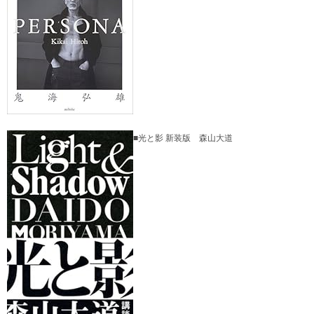
■光と影 新装版 森山大道