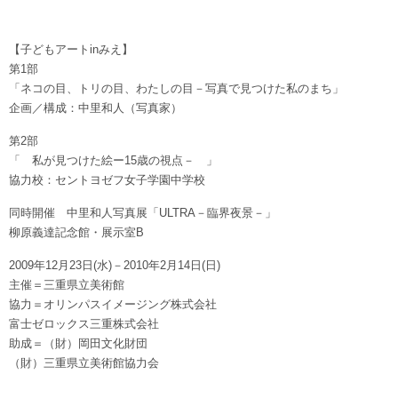
【子どもアートinみえ】
第1部
「ネコの目、トリの目、わたしの目－写真で見つけた私のまち」
企画／構成：中里和人（写真家）
第2部
「 私が見つけた絵ー15歳の視点－ 」
協力校：セントヨゼフ女子学園中学校
同時開催 中里和人写真展「ULTRA－臨界夜景－」
柳原義達記念館・展示室B
2009年12月23日(水)－2010年2月14日(日)
主催＝三重県立美術館
協力＝オリンパスイメージング株式会社
富士ゼロックス三重株式会社
助成＝（財）岡田文化財団
（財）三重県立美術館協力会