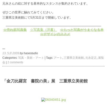
元永さんの絵に対する基本的なスタンスが集約されています。
ぜひこの世界に触れてみてください。
三重県立美術館にて5月31日まで開催しています。
————————————————————————————–
☆売れ筋写真集
☆写真集（洋書）
☆もっと写真がうまくなる本
☆デザインのススメ
13. 5月 2009
by hasestudio
Categories:
写真・美術・アート
| Tags:
アート
,
三重県立美術館
,
元永定正
,
展覧
会
|
2 comments
「金刀比羅宮 書院の美」展 三重県立美術館