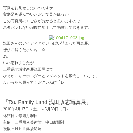
写真をお見せしたいのですが、
実際足を運んでいただいて見たほうが
この写真展のすごさが分かると思いますので、
ネタバレしない程度に加工して掲載しておきます。
浅田さんのアイディアがいっぱい詰まった写真展、
ぜひご覧くださいね～☆
あ、
いい忘れましたが、
三重県地域物産展浅田屋にて
ひそかにキーホルダーとマグネットを販売しています。
よかったら買ってくださいね(*^-ﾟ)♪
『Tsu Family Land 浅田政志写真展』
2010年4月17日（土）－5月30日（日）
休館日：毎週月曜日
主催＝三重県立美術館、中日新聞社
後援＝ＮＨＫ津放送局