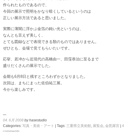
作られたものであるので、
今回の展示で照明をかなり暗くしているというのは
正しい展示方法であると思いました。
実際に薄闇に浮かぶ金箔の鈍い光というのは、
なんとも言えず美しく、
とても図録などで表現できる類のものではありません。
ぜひとも、会場で見てもらいたいです。
応挙、若冲から近現代の高橋由一、田窪恭治に至るまで
盛りだくさんの展示でした。
会期も6月8日と残すところわずかとなりました。
次回は、まちにまった佐伯祐三展。
今から楽しみです。
04. 6月 2008
by hasestudio
Categories:
写真・美術・アート
| Tags:
三重県立美術館
,
展覧会
,
金毘羅宮
|
4
comments