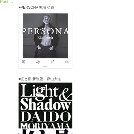
 Post →
■PERSONA 鬼海 弘雄
■光と影 新装版 森山大道