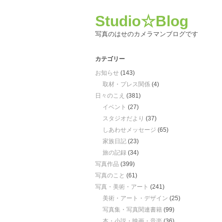
Studio☆Blog
写真のはせのカメラマンブログです
カテゴリー
お知らせ
(143)
取材・プレス関係
(4)
日々のこえ
(381)
イベント
(27)
スタジオだより
(37)
しあわせメッセージ
(65)
家族日記
(23)
旅の記録
(34)
写真作品
(399)
写真のこと
(61)
写真・美術・アート
(241)
美術・アート・デザイン
(25)
写真集・写真関連書籍
(99)
本・小説・映画・音楽
(36)