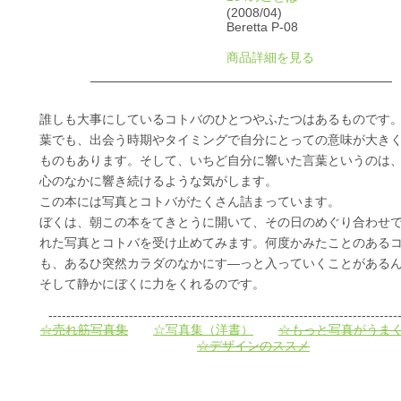
(2008/04)
Beretta P‐08
商品詳細を見る
誰しも大事にしているコトバのひとつやふたつはあるものです
葉でも、出会う時期やタイミングで自分にとっての意味が大き
ものもあります。そして、いちど自分に響いた言葉というのは
心のなかに響き続けるような気がします。
この本には写真とコトバがたくさん詰まっています。
ぼくは、朝この本をてきとうに開いて、その日のめぐり合わせ
れた写真とコトバを受け止めてみます。何度かみたことのある
も、あるひ突然カラダのなかにす―っと入っていくことがある
そして静かにぼくに力をくれるのです。
------------------------------------------------------------------------------
☆売れ筋写真集
☆写真集（洋書）
☆もっと写真がうま
☆デザインのススメ