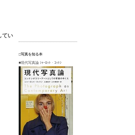
にしてい
□写真を知る本
■現代写真論 ｼｬｰﾛｯﾄ・ｺｯﾄﾝ