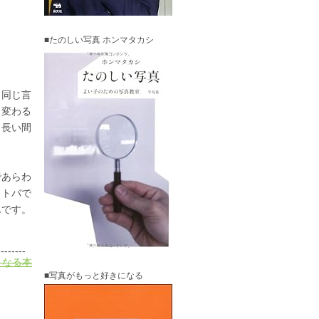
■たのしい写真 ホンマタカシ
。同じ言
く変わる
、長い間
であらわ
コトバで
んです。
--------
くなる本
■写真がもっと好きになる