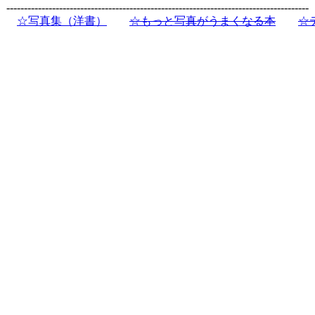
--------------------------------------------------------------------------------------
☆写真集（洋書）
☆もっと写真がうまくなる本
☆