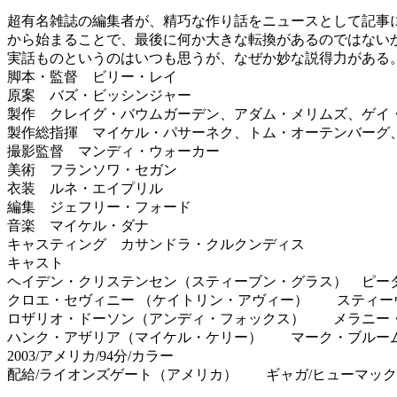
超有名雑誌の編集者が、精巧な作り話をニュースとして記事
から始まることで、最後に何か大きな転換があるのではない
実話ものというのはいつも思うが、なぜか妙な説得力がある
脚本・監督 ビリー・レイ
原案 バズ・ビッシンジャー
製作 クレイグ・バウムガーデン、アダム・メリムズ、ゲイ
製作総指揮 マイケル・パサーネク、トム・オーテンバーグ
撮影監督 マンディ・ウォーカー
美術 フランソワ・セガン
衣装 ルネ・エイプリル
編集 ジェフリー・フォード
音楽 マイケル・ダナ
キャスティング カサンドラ・クルクンディス
キャスト
ヘイデン・クリステンセン（スティーブン・グラス） ピータ
クロエ・セヴィニー （ケイトリン・アヴィー） スティー
ロザリオ・ドーソン（アンディ・フォックス） メラニー
ハンク・アザリア（マイケル・ケリー） マーク・ブルー
2003/アメリカ/94分/カラー
配給/ライオンズゲート（アメリカ） ギャガ/ヒューマッ