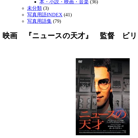
本・小説・映画・音楽
(36)
未分類
(3)
写真用語INDEX
(41)
写真用語集
(79)
映画 『ニュースの天才』 監督 ビリ