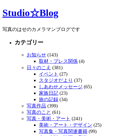
Studio☆Blog
写真のはせのカメラマンブログです
カテゴリー
お知らせ
(143)
取材・プレス関係
(4)
日々のこえ
(381)
イベント
(27)
スタジオだより
(37)
しあわせメッセージ
(65)
家族日記
(23)
旅の記録
(34)
写真作品
(399)
写真のこと
(61)
写真・美術・アート
(241)
美術・アート・デザイン
(25)
写真集・写真関連書籍
(99)