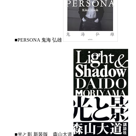
■PERSONA 鬼海 弘雄
■光と影 新装版 森山大道