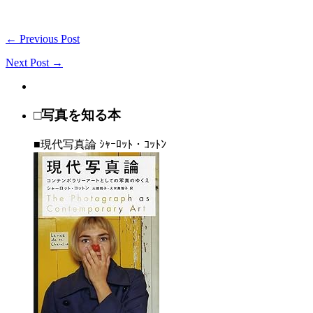
← Previous Post
Next Post →
□写真を知る本
■現代写真論 ｼｬｰﾛｯﾄ・ｺｯﾄﾝ