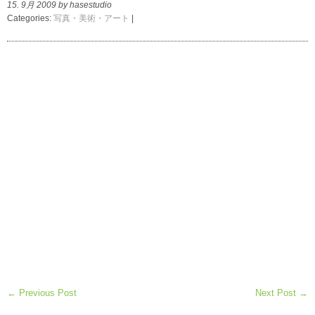
15. 9月 2009 by hasestudio
Categories:
写真・美術・アート
|
← Previous Post
Next Post →