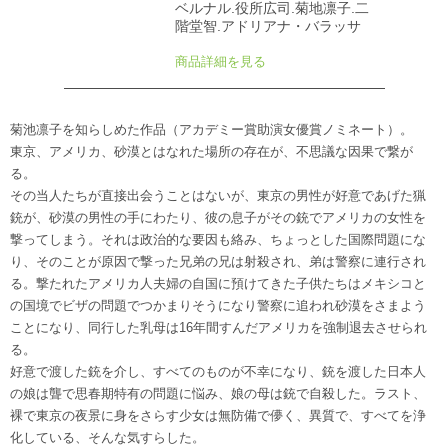
ベルナル.役所広司.菊地凛子.二
階堂智.アドリアナ・バラッサ
商品詳細を見る
菊池凛子を知らしめた作品（アカデミー賞助演女優賞ノミネート）。
東京、アメリカ、砂漠とはなれた場所の存在が、不思議な因果で繋が
る。
その当人たちが直接出会うことはないが、東京の男性が好意であげた猟
銃が、砂漠の男性の手にわたり、彼の息子がその銃でアメリカの女性を
撃ってしまう。それは政治的な要因も絡み、ちょっとした国際問題にな
り、そのことが原因で撃った兄弟の兄は射殺され、弟は警察に連行され
る。撃たれたアメリカ人夫婦の自国に預けてきた子供たちはメキシコと
の国境でビザの問題でつかまりそうになり警察に追われ砂漠をさまよう
ことになり、同行した乳母は16年間すんだアメリカを強制退去させられ
る。
好意で渡した銃を介し、すべてのものが不幸になり、銃を渡した日本人
の娘は聾で思春期特有の問題に悩み、娘の母は銃で自殺した。ラスト、
裸で東京の夜景に身をさらす少女は無防備で儚く、異質で、すべてを浄
化している、そんな気すらした。