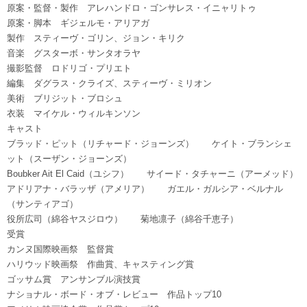
原案・監督・製作 アレハンドロ・ゴンサレス・イニャリトゥ
原案・脚本 ギジェルモ・アリアガ
製作 スティーヴ・ゴリン、ジョン・キリク
音楽 グスターボ・サンタオラヤ
撮影監督 ロドリゴ・プリエト
編集 ダグラス・クライズ、スティーヴ・ミリオン
美術 ブリジット・ブロシュ
衣装 マイケル・ウィルキンソン
キャスト
ブラッド・ピット（リチャード・ジョーンズ） ケイト・ブランシェ
ット（スーザン・ジョーンズ）
Boubker Ait El Caid（ユシフ） サイード・タチャーニ（アーメッド）
アドリアナ・バラッザ（アメリア） ガエル・ガルシア・ベルナル
（サンティアゴ）
役所広司（綿谷ヤスジロウ） 菊地凛子（綿谷千恵子）
受賞
カンヌ国際映画祭 監督賞
ハリウッド映画祭 作曲賞、キャスティング賞
ゴッサム賞 アンサンブル演技賞
ナショナル・ボード・オブ・レビュー 作品トップ10