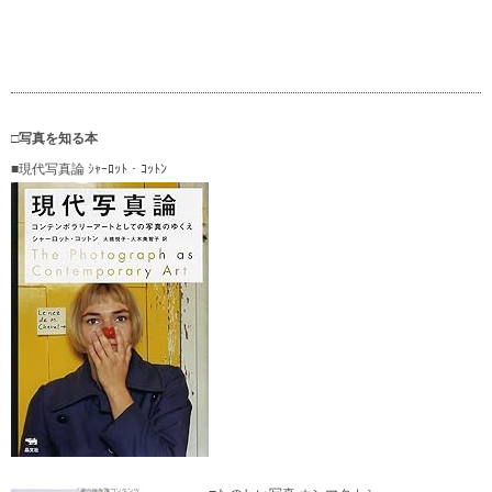
□写真を知る本
■現代写真論 ｼｬｰﾛｯﾄ・ｺｯﾄﾝ