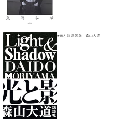
■光と影 新装版 森山大道