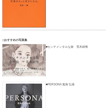
□おすすめの写真集
■センチメンタルな旅 荒木経惟
■PERSONA 鬼海 弘雄