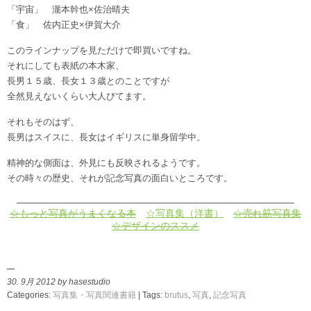
「宇宙」 瀧本幹也×佐治晴夫
「食」 佐内正史×伊賀大介
このラインナップを見ただけで即買いですね。
それにしても表紙の本木家、
長男１５歳、長女１３歳とのことですが
全然見えないくらい大人びてます。
それもそのはず、
長男はスイスに、長女はイギリスに単身留学中。
精神的な側面は、外見にも反映されるようです。
その時々の歴史、それが記念写真の面白いところです。
————————————————————————————–
☆もっと写真がうまくなる本
☆写真集（洋書）
☆売れ筋写真集
☆デザインのススメ
30. 9月 2012 by hasestudio
Categories:
写真集・写真関連書籍
| Tags:
brutus
,
写真
,
記念写真