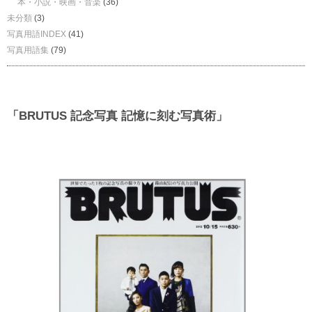
本・小説・映画・音楽
(36)
未分類
(3)
写真用語INDEX
(41)
写真用語集
(79)
「BRUTUS 記念写真 記憶に刻む写真術」