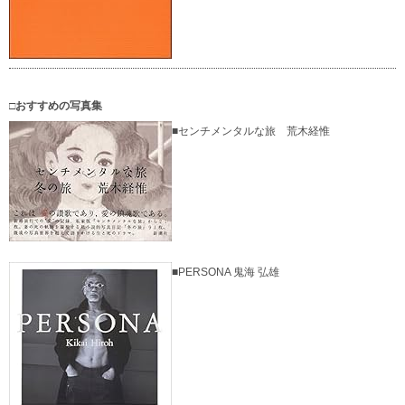
□おすすめの写真集
■センチメンタルな旅 荒木経惟
■PERSONA 鬼海 弘雄