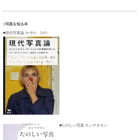
□写真を知る本
■現代写真論 ｼｬｰﾛｯﾄ・ｺｯﾄﾝ
■たのしい写真 ホンマタカシ