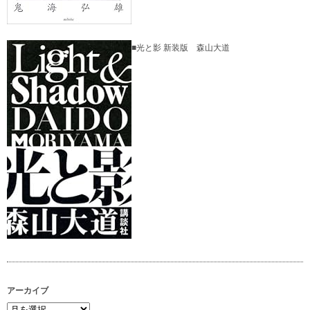
■光と影 新装版 森山大道
アーカイブ
ア