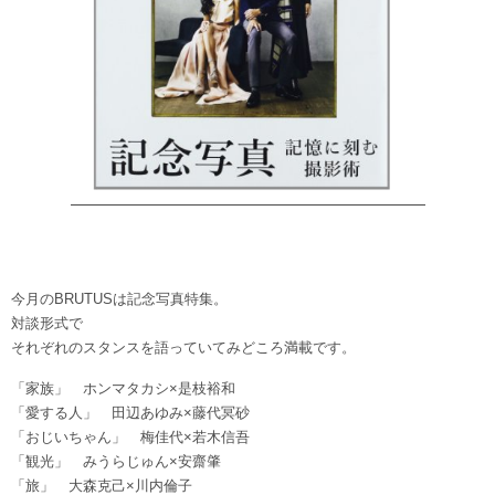
今月のBRUTUSは記念写真特集。
対談形式で
それぞれのスタンスを語っていてみどころ満載です。
「家族」 ホンマタカシ×是枝裕和
「愛する人」 田辺あゆみ×藤代冥砂
「おじいちゃん」 梅佳代×若木信吾
「観光」 みうらじゅん×安齋肇
「旅」 大森克己×川内倫子