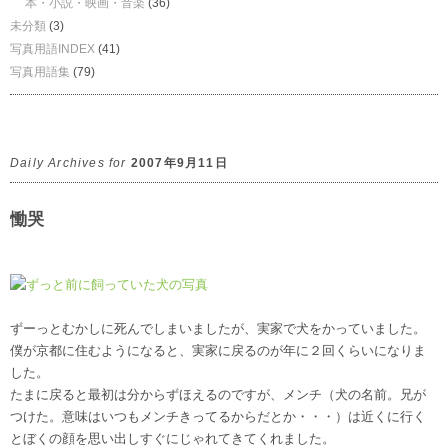
本・小説・映画・音楽
(36)
未分類
(3)
写真用語INDEX
(41)
写真用語集
(79)
Daily Archives for
2007年9月11日
慟哭
ずーっとむかしに死んでしまいましたが、実家で犬をかっていました。
僕が京都に住むようになると、実家に戻るのが年に２回くらいになりま
した。
たまに戻ると最初は分からずほえるのですが、メンチ（犬の名前。兄が
つけた。意味はいつもメンチきってるからだとか・・・）は近くに行く
とぼくの顔を思い出しすぐにじゃれてきてくれました。