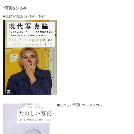
□写真を知る本
■現代写真論 ｼｬｰﾛｯﾄ・ｺｯﾄﾝ
■たのしい写真 ホンマタカシ