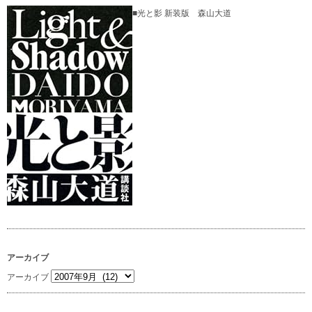
■光と影 新装版 森山大道
アーカイブ
アーカイブ