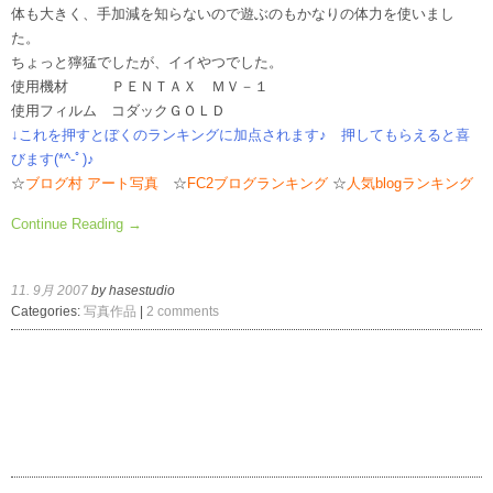
体も大きく、手加減を知らないので遊ぶのもかなりの体力を使いまし
た。
ちょっと獰猛でしたが、イイやつでした。
使用機材 ＰＥＮＴＡＸ ＭＶ－１
使用フィルム コダックＧＯＬＤ
↓これを押すとぼくのランキングに加点されます♪ 押してもらえると喜
びます(*^-ﾟ)♪
☆
ブログ村 アート写真
☆
FC2ブログランキング
☆
人気blogランキング
Continue Reading →
11. 9月 2007
by hasestudio
Categories:
写真作品
|
2 comments