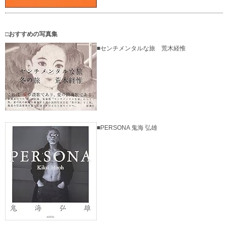
□おすすめの写真集
■センチメンタルな旅 荒木経惟
■PERSONA 鬼海 弘雄